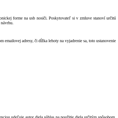
ickej forme na usb nosiči. Poskytovateľ si v zmluve stanoví určitú
 návrhu.
mailovej adresy, či dĺžka lehoty na vyjadrenie sa, toto ustanovenie
enciou udeľuje autor diela súhlas na použitie diela určitým spôsobom,