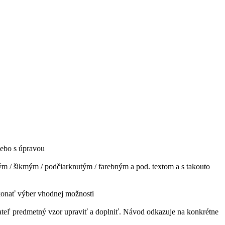
lebo s úpravou
m / šikmým / podčiarknutým / farebným a pod. textom a s takouto
ykonať výber vhodnej možnosti
ateľ predmetný vzor upraviť a doplniť. Návod odkazuje na konkrétne