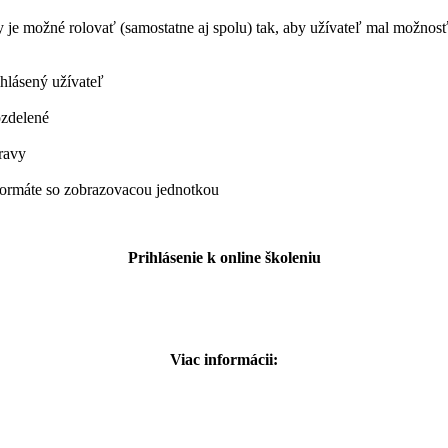
y je možné rolovať (samostatne aj spolu) tak, aby užívateľ mal možno
ihlásený užívateľ
ozdelené
pravy
 formáte so zobrazovacou jednotkou
Prihlásenie k onlin
e školeniu
Viac informácii: