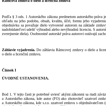
Rámcová zmluva o dielo a licenčná zmluva
Podľa § 3 ods. 1 Autorského zákona predmetom autorského práva je d
ohľadu na jeho podobu, obsah, kvalitu, účel, formu jeho vyjadreni
objednávku sa považuje dielo vytvorené autorom na základe zmluvy
nadobúdateľovi udeliť výhradnú alebo nevýhradnú licenciu. S autorst
zverejnenie diela). Osobnostné autorské práva autorovi ostávajú zac
Záhlavie vyjadrenia.
Do záhlavia Rámcovej zmluvy o dielo a licen
o dielo a licenčnú zmluvu.
Článok I
ÚVODNÉ USTANOVENIA.
Bod 1. V tejto časti je potrebné uviesť akými zákonmi sa riadi zá
a Autorského zákona, kde autor (FO) ako zhotoviteľ uzatvorí zml
a Autorského zákona, kde s.r.o. uzatvorí zmluvu s objednávateľom (n