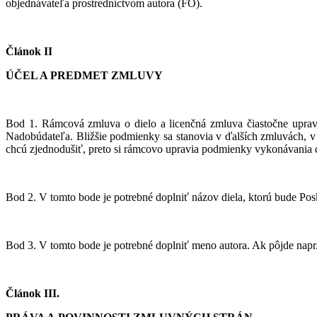
objednávateľa prostredníctvom autora (FO).
Článok II
ÚČEL A PREDMET ZMLUVY
Bod 1. Rámcová zmluva o dielo a licenčná zmluva čiastočne upravu
Nadobúdateľa. Bližšie podmienky sa stanovia v ďalších zmluvách, v 
chcú zjednodušiť, preto si rámcovo upravia podmienky vykonávania d
Bod 2. V tomto bode je potrebné doplniť názov diela, ktorú bude Po
Bod 3. V tomto bode je potrebné doplniť meno autora. Ak pôjde napr
Článok III.