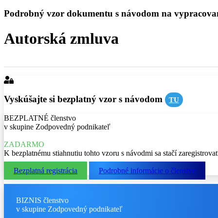
Podrobný vzor dokumentu s návodom na vypracova
Autorská zmluva
Vyskúšajte si bezplatný vzor s návodom
TU
BEZPLATNÉ členstvo
v skupine Zodpovedný podnikateľ
ZADARMO
K bezplatnému stiahnutiu tohto vzoru s návodmi sa stačí zaregistrova
Bezplatná registrácia
Podrobné informácie o členstve
BIZNIS členstvo
v skupine Zodpovedný podnikateľ