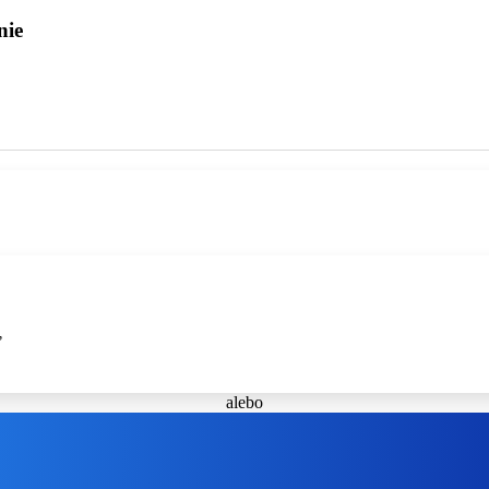
nie
ť
alebo