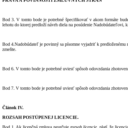
PRÁVA A POVINNOSTI ZMLUVNÝCH STRÁN
Bod 3. V tomto bode je potrebné špecifikovať v akom formáte bude 
lehotu do ktorej predloží návrh diela na posúdenie Nadobúdateľovi, k
Bod 4.Nadobúdateľ je povinný sa písomne vyjadriť k predloženému ná
zmeňte.
Bod 6. V tomto bode je potrebné uviesť spôsob odovzdania zhotovené
Bod 7. V tomto bode je potrebné uviesť spôsob odovzdania zhotovené
Článok IV.
ROZSAH POSTÚPENEJ LICENCIE.
Bod 1. Ak licenčná zmluva neurčuje
rozsah licencie
, platí, že lice