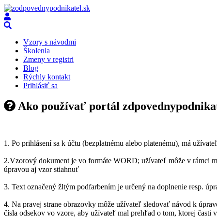
Vzory s návodmi
Školenia
Zmeny v registri
Blog
Rýchly kontakt
Prihlásiť sa
Ako používať portál zdpovednypodnikat
1. Po prihlásení sa k účtu (bezplatnému alebo platenému), má užívate
2.Vzorový dokument je vo formáte WORD; užívateľ môže v rámci možn
úpravou aj vzor stiahnuť
3. Text označený žltým podfarbením je určený na doplnenie resp. úp
4. Na pravej strane obrazovky môže užívateľ sledovať návod k úprav
čísla odsekov vo vzore, aby užívateľ mal prehľad o tom, ktorej časti 