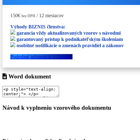
150€
/ 12 mesiacov
bez DPH
Výhody BIZNIS členstva:
garancia vždy aktualizovaných vzorov s návodmi
garantovaný prístup k podnikateľským školeniam
osobitné notifikácie o zmenách pravidiel a zákonov
Podrobné informácie o členstve
Word dokument
Návod k vyplneniu vzorového dokumentu