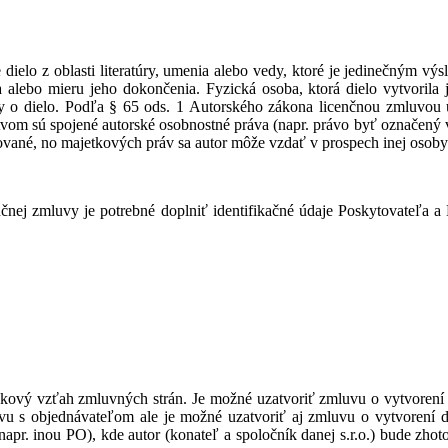
ielo z oblasti literatúry, umenia alebo vedy, ktoré je jedinečným vý
a alebo mieru jeho dokončenia. Fyzická osoba, ktorá dielo vytvorila
 o dielo. Podľa § 65 ods. 1 Autorského zákona licenčnou zmluvou u
vom sú spojené autorské osobnostné práva (napr. právo byť označený v d
hované, no majetkových práv sa autor môže vzdať v prospech inej osoby
čnej zmluvy je potrebné doplniť identifikačné údaje Poskytovateľa 
väzkový vzťah zmluvných strán. Je možné uzatvoriť zmluvu o vytvorení
uvu s objednávateľom ale je možné uzatvoriť aj zmluvu o vytvorení 
apr. inou PO), kde autor (konateľ a spoločník danej s.r.o.) bude zhoto