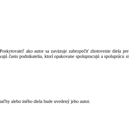
oskytovateľ ako autor sa zaväzuje zabezpečiť zhotovenie diela pre
jú často podnikatelia, ktorí opakovane spolupracujú a spoluprácu si
aľby alebo iného diela bude uvedený jeho autor.