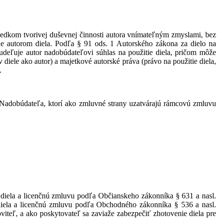
sledkom tvorivej duševnej činnosti autora vnímateľným zmyslami, bez
 je autorom diela. Podľa § 91 ods. 1 Autorského zákona za dielo na
deľuje autor nadobúdateľovi súhlas na použitie diela, pričom môže
iele ako autor) a majetkové autorské práva (právo na použitie diela,
.
a Nadobúdateľa, ktorí ako zmluvné strany uzatvárajú rámcovú zmluvu
 diela a licenčnú zmluvu podľa Občianskeho zákonníka § 631 a nasl.
diela a licenčnú zmluvu podľa Obchodného zákonníka § 536 a nasl.
viteľ, a ako poskytovateľ sa zaviaže zabezpečiť zhotovenie diela pre