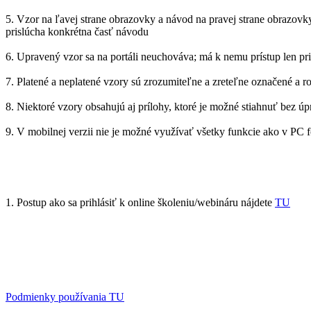
5. Vzor na ľavej strane obrazovky a návod na pravej strane obrazovk
prislúcha konkrétna časť návodu
6. Upravený vzor sa na portáli neuchováva; má k nemu prístup len pr
7. Platené a neplatené vzory sú zrozumiteľne a zreteľne označené a r
8. Niektoré vzory obsahujú aj prílohy, ktoré je možné stiahnuť bez ú
9. V mobilnej verzii nie je možné využívať všetky funkcie ako v PC
1. Postup ako sa prihlásiť k online školeniu/webináru nájdete
TU
Podmienky používania TU