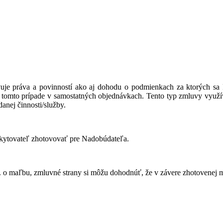
je práva a povinností ako aj dohodu o podmienkach za ktorých sa P
tomto prípade v samostatných objednávkach. Tento typ zmluvy využíva
anej činnosti/služby.
skytovateľ zhotovovať pre Nadobúdateľa.
. o maľbu, zmluvné strany si môžu dohodnúť, že v závere zhotovenej m