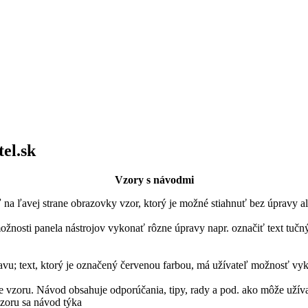
el.sk
Vzory s návodmi
ľ na ľavej strane obrazovky vzor, ktorý je možné stiahnuť bez úpravy a
osti panela nástrojov vykonať rôzne úpravy napr. označiť text tučný
ravu; text, ktorý je označený červenou farbou, má užívateľ možnosť v
e vzoru. Návod obsahuje odporúčania, tipy, rady a pod. ako môže užív
vzoru sa návod týka