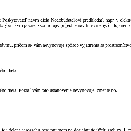
Poskytovateľ návrh diela Nadobúdateľovi predkladať, napr. v elektron
torý si návrh pozrie, skontroluje, prípadne navrhne zmeny, či doplnenia
vrhu, pričom ak vám nevyhovuje spôsob vyjadrenia sa prostredníctvom e
ho diela.
ho diela. Pokiaľ vám toto ustanovenie nevyhovuje, zmeňte ho.
ncia je udelená v rozsahu nevyhnutnom na dosiahnutie účelu zmluvy. Lic